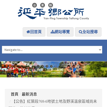
回首頁
網站導覽
全站搜尋
HOME
延平介紹
延平大小事
防災專區
資訊公開
探索延平
延平下載
首頁
/
最新消息
/
【公告】紅葉段769-6地號土地及野溪溫泉區域尚未