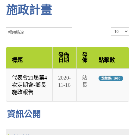
施政計畫
標
顯
題
示
過
數
濾
目
發佈
發
標題
日期
佈
點擊數
代表會21屆第4
2020-
站
點擊數: 1006
次定期會-鄉長
11-16
長
施政報告
資訊公開