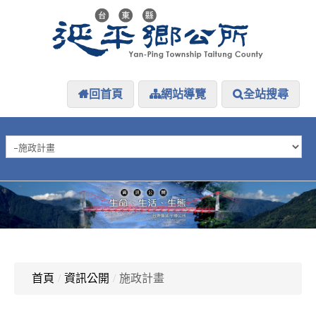
回首頁
網站導覽
全站搜尋
HOME
延平介紹
延平大小事
防災專區
資訊公開
探索延平
延平下載
首頁
/
資訊公開
/
施政計畫