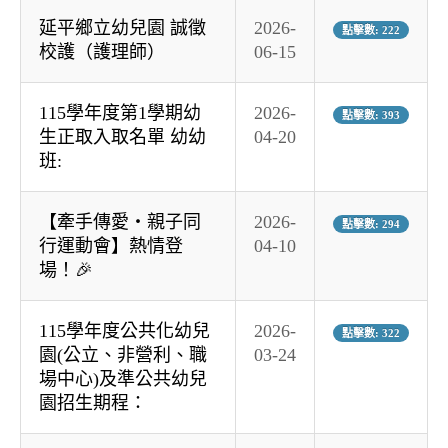
延平鄉立幼兒園 誠徵
2026-
點擊數: 222
校護（護理師）
06-15
115學年度第1學期幼
2026-
點擊數: 393
生正取入取名單 幼幼
04-20
班:
【牽手傳愛・親子同
2026-
點擊數: 294
行運動會】熱情登
04-10
場！🎉
115學年度公共化幼兒
2026-
點擊數: 322
園(公立、非營利、職
03-24
場中心)及準公共幼兒
園招生期程：