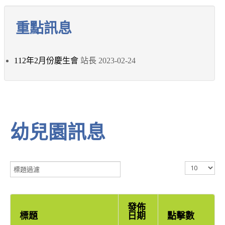
重點訊息
112年2月份慶生會
站長
2023-02-24
幼兒園訊息
標
顯
題
示
過
數
濾
目
發佈
標題
日期
點擊數