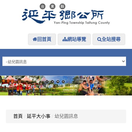
回首頁
網站導覽
全站搜尋
HOME
延平介紹
延平大小事
防災專區
資訊公開
探索延平
延平下載
首頁
/
延平大小事
/
幼兒園訊息