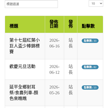
標
顯
題
示
過
數
濾
目
發佈
發
標題
日期
佈
點擊數
第十七屆紅葉小
2026-
站
點擊數: 33
巨人盃少棒錦標
06-16
長
賽
歡慶元旦活動
2026-
站
點擊數: 82
06-12
長
延平全鄉射耳
2026-
站
點擊數: 53
祭/食農列車-顏
05-26
長
色來瞧瞧