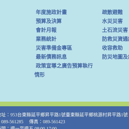
年度施政計畫
疏散避難
預算及決算
水災災害
會計月報
土石流災害
業務統計
防救災資通
災害準備金專區
收容救助
最新債務訊息
防災地圖及
政策宣導之廣告預算執行
情形
地址：953台東縣延平鄉昇平路1號臺東縣延平鄉桃源村昇平路1號
89-561285 傳真：089-561423
間：週一至週五 08:00-17:00