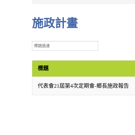
施政計畫
標
題
過
濾
標題
代表會21屆第4次定期會-鄉長施政報告