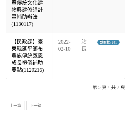
暨傳統文化建
物興建修繕計
畫補助辦法
(1130117)
【民政課】臺
2022-
站
點擊數: 281
東縣延平鄉布
02-10
長
農族傳統感恩
成長禮儀補助
要點(1120216)
第 5 頁，共 7 頁
上一篇
下一篇