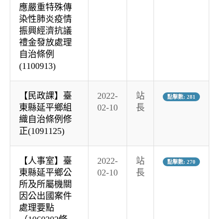
應嚴重特殊傳
染性肺炎疫情
振興經濟抗議
禮金發放處理
自治條例
(1100913)
【民政課】臺
2022-
站
點擊數: 281
東縣延平鄉組
02-10
長
織自治條例修
正(1091125)
【人事室】臺
2022-
站
點擊數: 270
東縣延平鄉公
02-10
長
所及所屬機關
因公出國案件
處理要點