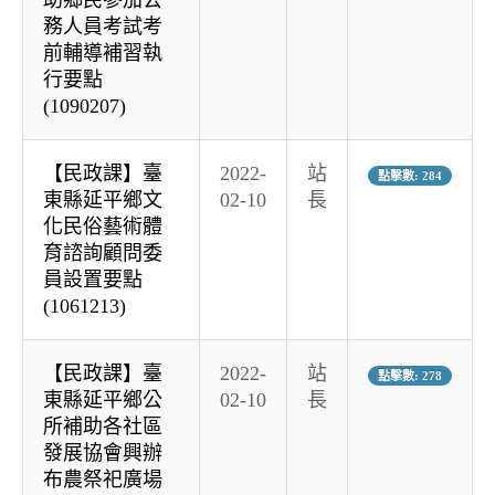
務人員考試考
前輔導補習執
行要點
(1090207)
【民政課】臺
2022-
站
點擊數: 284
東縣延平鄉文
02-10
長
化民俗藝術體
育諮詢顧問委
員設置要點
(1061213)
【民政課】臺
2022-
站
點擊數: 278
東縣延平鄉公
02-10
長
所補助各社區
發展協會興辦
布農祭祀廣場