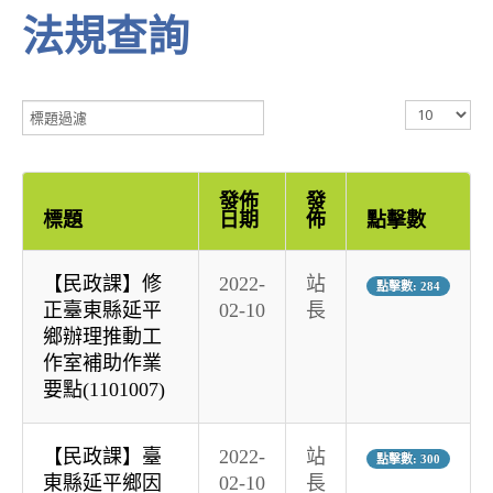
法規查詢
標
顯
題
示
過
數
濾
目
發佈
發
標題
日期
佈
點擊數
【民政課】修
2022-
站
點擊數: 284
正臺東縣延平
02-10
長
鄉辦理推動工
作室補助作業
要點(1101007)
【民政課】臺
2022-
站
點擊數: 300
東縣延平鄉因
02-10
長