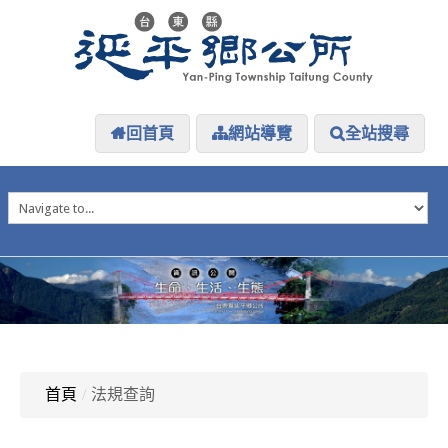
回首頁
網站導覽
全站搜尋
HOME
延平介紹
延平大小事
防災專區
資訊公開
探索延平
延平下載
首頁
/
法規查詢