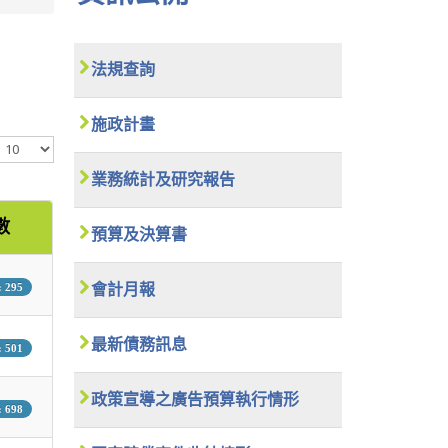
法規查詢
施政計畫
顯
示
數
業務統計及研究報告
目
數
預算及決算書
 295
會計月報
最新債務訊息
 501
政策宣導之廣告預算執行情形
 698