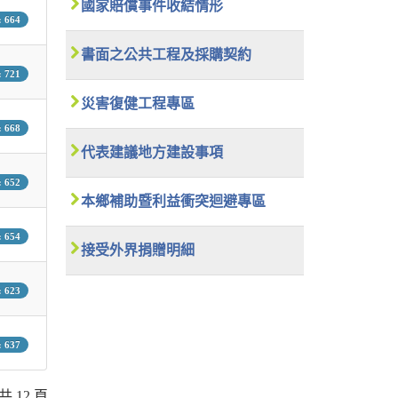
國家賠償事件收結情形
 664
書面之公共工程及採購契約
 721
災害復健工程專區
 668
代表建議地方建設事項
 652
本鄉補助暨利益衝突迴避專區
 654
接受外界捐贈明細
 623
 637
共 12 頁