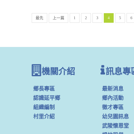
最先
上一篇
1
2
3
4
5
6
機關介紹
訊息專
鄉長專區
最新消息
認識延平鄉
鄉內活動
組織編制
徵才專區
村里介紹
幼兒園訊息
武陵懷恩堂