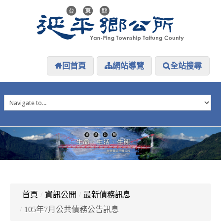
回首頁
網站導覽
全站搜尋
HOME
延平介紹
延平大小事
防災專區
資訊公開
探索延平
延平下載
首頁
/
資訊公開
/
最新債務訊息
/
105年7月公共債務公告訊息