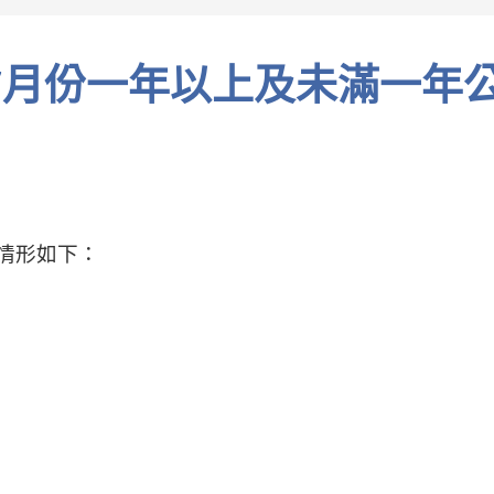
務情形如下：
。