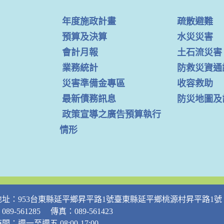
年度施政計畫
疏散避難
預算及決算
水災災害
會計月報
土石流災害
業務統計
防救災資通
災害準備金專區
收容救助
最新債務訊息
防災地圖及
政策宣導之廣告預算執行
情形
地址：953台東縣延平鄉昇平路1號臺東縣延平鄉桃源村昇平路1號
89-561285 傳真：089-561423
間：週一至週五 08:00-17:00