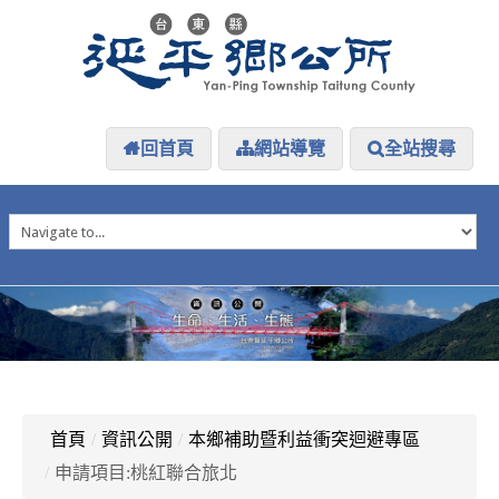
回首頁
網站導覽
全站搜尋
HOME
延平介紹
延平大小事
防災專區
資訊公開
探索延平
延平下載
首頁
/
資訊公開
/
本鄉補助暨利益衝突迴避專區
/
申請項目:桃紅聯合旅北