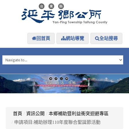
回首頁
網站導覽
全站搜尋
HOME
延平介紹
延平大小事
防災專區
資訊公開
探索延平
延平下載
首頁
/
資訊公開
/
本鄉補助暨利益衝突迴避專區
/
申請項目:補助辦理110年度聯合聖誕節活動