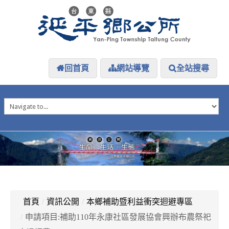
回首頁
網站導覽
全站搜尋
HOME
延平介紹
延平大小事
防災專區
資訊公開
探索延平
延平下載
首頁
/
資訊公開
/
本鄉補助暨利益衝突迴避專區
/
申請項目:補助110年永康社區發展協會興辦布農祭祀