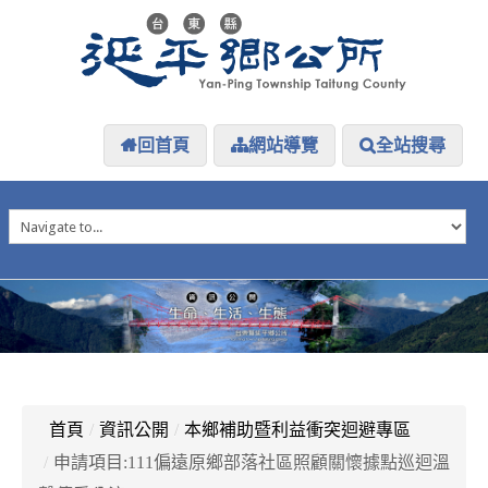
回首頁
網站導覽
全站搜尋
HOME
延平介紹
延平大小事
防災專區
資訊公開
探索延平
延平下載
首頁
/
資訊公開
/
本鄉補助暨利益衝突迴避專區
/
申請項目:111偏遠原鄉部落社區照顧關懷據點巡迴溫