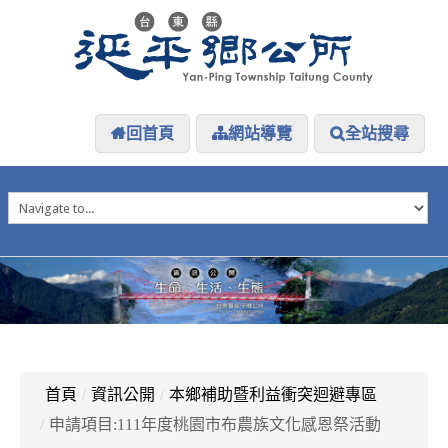
回首頁
網站導覽
全站搜尋
HOME
延平介紹
延平大小事
防災專區
資訊公開
探索延平
延平下載
首頁
/
資訊公開
/
本鄉補助暨利益衝突迴避專區
/
申請項目:111年度桃園市布農族文化感恩祭活動