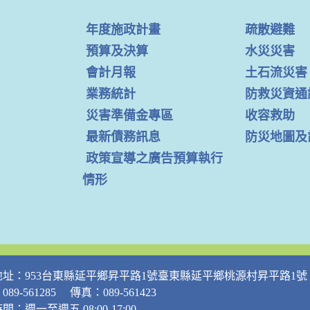
年度施政計畫
疏散避難
預算及決算
水災災害
會計月報
土石流災害
業務統計
防救災資通
災害準備金專區
收容救助
最新債務訊息
防災地圖及
政策宣導之廣告預算執行
情形
地址：953台東縣延平鄉昇平路1號臺東縣延平鄉桃源村昇平路1號
89-561285 傳真：089-561423
間：週一至週五 08:00-17:00