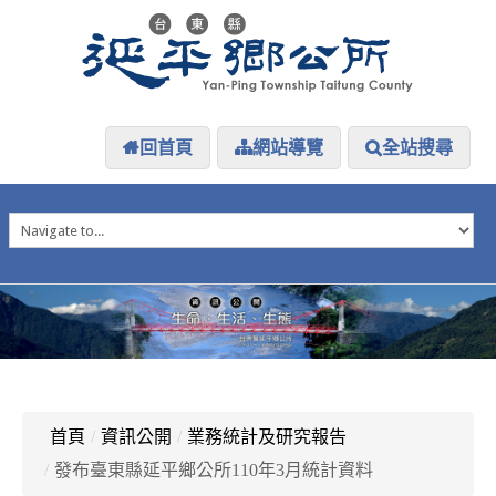
回首頁
網站導覽
全站搜尋
HOME
延平介紹
延平大小事
防災專區
資訊公開
探索延平
延平下載
首頁
/
資訊公開
/
業務統計及研究報告
/
發布臺東縣延平鄉公所110年3月統計資料