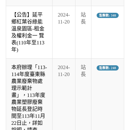
【公告】延平
2024-
站
點擊數: 340
鄉紅葉谷綠能
11-20
長
溫泉園區-租金
及權利金一 覽
表(110年至113
年)
本府辦理「113-
2024-
站
點擊數: 248
114年度臺東縣
11-20
長
農業廢棄物處
理示範計
畫」，113年度
農業塑膠廢棄
物延長登記時
間至113年11月
22日止，詳如
說明，請查