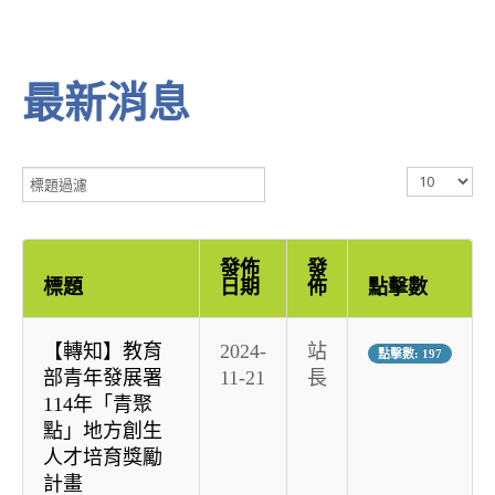
最新消息
標
顯
題
示
過
數
濾
目
發佈
發
標題
日期
佈
點擊數
【轉知】教育
2024-
站
點擊數: 197
部青年發展署
11-21
長
114年「青聚
點」地方創生
人才培育獎勵
計畫