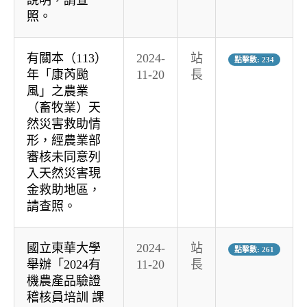
照。
有關本（113）
2024-
站
點擊數: 234
年「康芮颱
11-20
長
風」之農業
（畜牧業）天
然災害救助情
形，經農業部
審核未同意列
入天然災害現
金救助地區，
請查照。
國立東華大學
2024-
站
點擊數: 261
舉辦「2024有
11-20
長
機農產品驗證
稽核員培訓 課