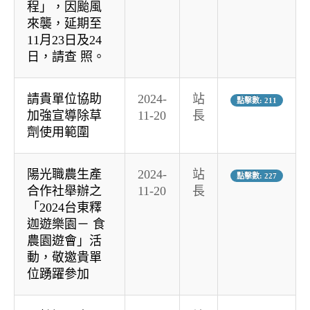
程」，因颱風
來襲，延期至
11月23日及24
日，請查 照。
請貴單位協助
2024-
站
點擊數: 211
加強宣導除草
11-20
長
劑使用範圍
陽光職農生產
2024-
站
點擊數: 227
合作社舉辦之
11-20
長
「2024台東釋
迦遊樂園－ 食
農園遊會」活
動，敬邀貴單
位踴躍參加