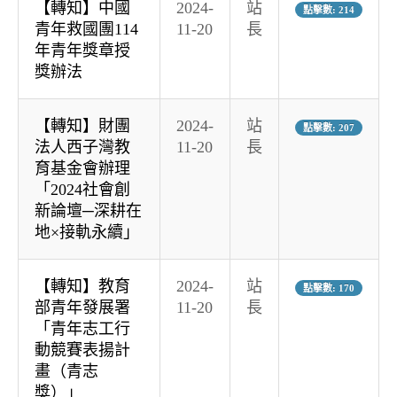
【轉知】中國
2024-
站
點擊數: 214
青年救國團114
11-20
長
年青年獎章授
獎辦法
【轉知】財團
2024-
站
點擊數: 207
法人西子灣教
11-20
長
育基金會辦理
「2024社會創
新論壇─深耕在
地×接軌永續」
【轉知】教育
2024-
站
點擊數: 170
部青年發展署
11-20
長
「青年志工行
動競賽表揚計
畫（青志
獎）」