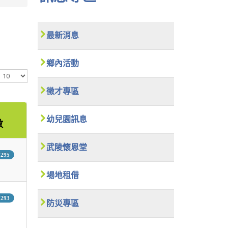
最新消息
鄉內活動
顯
示
數
徵才專區
目
幼兒園訊息
數
武陵懷恩堂
295
場地租借
293
防災專區