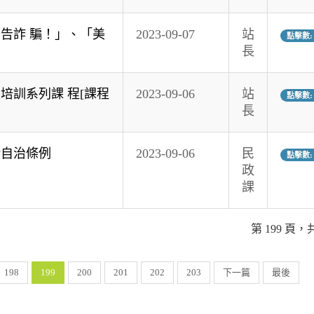
告詐 騙！」、「美
2023-09-07
站
點擊數: 
長
培訓系列課 程[課程
2023-09-06
站
點擊數: 
長
給自治條例
2023-09-06
民
點擊數: 
政
課
第 199 頁，共
198
199
200
201
202
203
下一篇
最後