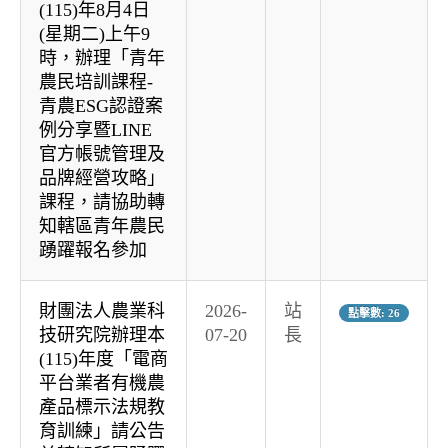
(115)年8月4日
(星期二)上午9
時，辦理「青年
農民培訓課程-
青農ESG認證案
例分享暨LINE
官方帳號管理及
品牌經營攻略」
課程，請協助轉
知轄區青年農民
踴躍報名參加
財團法人農業科
2026-
站
點擊數: 26
技研究院辦理本
07-20
長
(115)年度「電商
平台業者有機農
產品標示法規教
育訓練」請公告