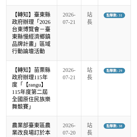
【轉知】臺東縣
2026-
站
點擊數: 31
政府辦理「2026
07-21
長
台東博覽會－臺
東縣慢經濟鄉鎮
品牌計畫」區域
行動論壇活動
【轉知】苗栗縣
2026-
站
點擊數: 29
政府辦理115年
07-21
長
度「【rangu】
115年度第二屆
全國原住民族樂
舞競賽」
農業部臺東區農
2026-
站
點擊數: 38
業改良場訂於本
07-20
長