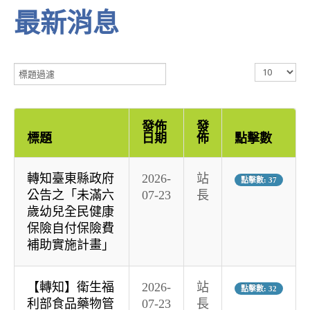
最新消息
標
顯
題
示
過
數
濾
目
發佈
發
標題
日期
佈
點擊數
轉知臺東縣政府
2026-
站
點擊數: 37
公告之「未滿六
07-23
長
歲幼兒全民健康
保險自付保險費
補助實施計畫」
【轉知】衛生福
2026-
站
點擊數: 32
利部食品藥物管
07-23
長