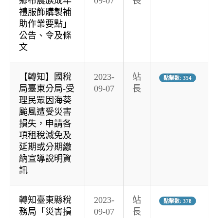
鄉布農族成年
09-07
長
禮服飾購製補
助作業要點」
公告、令及條
文
【轉知】國稅
2023-
站
點擊數: 354
局臺東分局-受
09-07
長
理民眾因海葵
颱風遭受災害
損失，申請各
項租稅減免及
延期或分期繳
納宣導說明資
訊
轉知臺東縣稅
2023-
站
點擊數: 378
務局「災害損
09-07
長