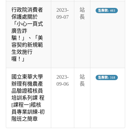
行政院消費者
2023-
站
點擊數: 403
保護處關於
09-07
長
「小心一頁式
廣告詐
騙！」、「美
容契約新規範
生效施行
囉！」
國立東華大學
2023-
站
點擊數: 318
辦理有機農產
09-06
長
品驗證稽核員
培訓系列課 程
[課程一]稽核
員專業訓練-初
階班之簡章