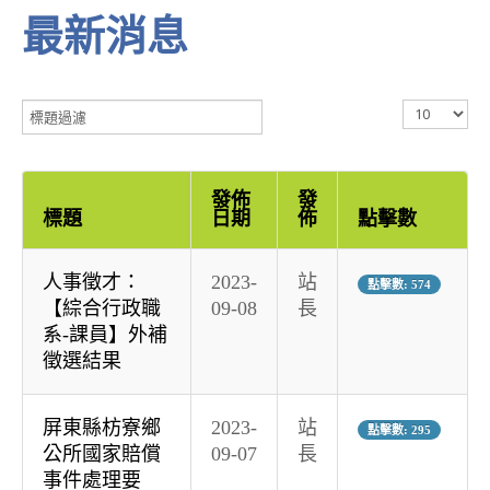
最新消息
標
顯
題
示
過
數
濾
目
發佈
發
標題
日期
佈
點擊數
人事徵才：
2023-
站
點擊數: 574
【綜合行政職
09-08
長
系-課員】外補
徵選結果
屏東縣枋寮鄉
2023-
站
點擊數: 295
公所國家賠償
09-07
長
事件處理要