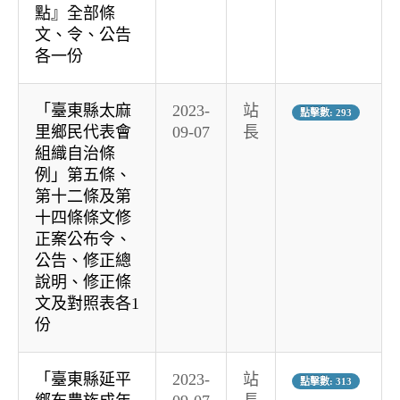
點』全部條
文、令、公告
各一份
「臺東縣太麻
2023-
站
點擊數: 293
里鄉民代表會
09-07
長
組織自治條
例」第五條、
第十二條及第
十四條條文修
正案公布令、
公告、修正總
說明、修正條
文及對照表各1
份
「臺東縣延平
2023-
站
點擊數: 313