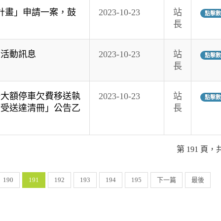
助計畫」申請一案，鼓
2023-10-23
站
點擊數:
長
」活動訊息
2023-10-23
站
點擊數:
長
場大額停車欠費移送執
2023-10-23
站
點擊數:
應受送達清冊」公告乙
長
第 191 頁，共
190
191
192
193
194
195
下一篇
最後