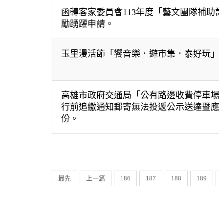
函轉客家委員會113年度「藝文團隊補
勵踴躍申請。
玉里漫活節「饗音樂．遊市集．泰好玩
高雄市政府交通局「公有路邊收費停車
行前追繳通知郵寄無法投遞公示送達暨
份。
最先
上一篇
186
187
188
189