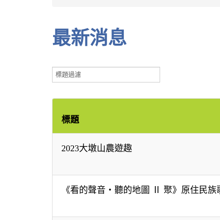
最新消息
標
題
過
濾
標題
2023大墩山農遊趣
《看的聲音‧聽的地圖 Ⅱ 聚》原住民