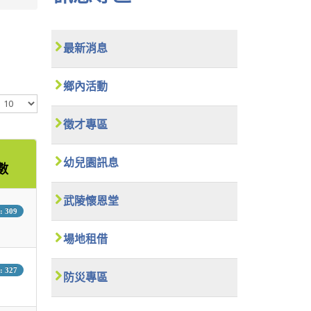
最新消息
鄉內活動
顯
示
數
徵才專區
目
幼兒園訊息
數
武陵懷恩堂
 309
場地租借
 327
防災專區