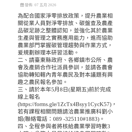
發佈: 07 五月 2026
為配合國家淨零排放政策，提升農業相
關從業人員對淨零排放、碳盤查及農產
品碳足跡之整體認知，並強化其於農業
生產與管理之實務應用能力，進而協助
農業部門掌握碳管理趨勢與作業方式，
爰規劃辦理本研習活動。
二、請臺東縣政府、各鄉鎮市公所、農
會及產銷合作社派員參訓，並請各農會
協助轉知轄內青年農民及對本議題有興
趣之農民報名參加。
三、請於本年5月8日(星期五)前於完成
線上報名
(https://forms.gle/1ZcTx4Bsyy1CycK57)，
若有課程相關問題請洽農業推廣科劉小
姐(聯絡電話：089 -325110#1883)。
四、全程參與者將核給農業學習時數3