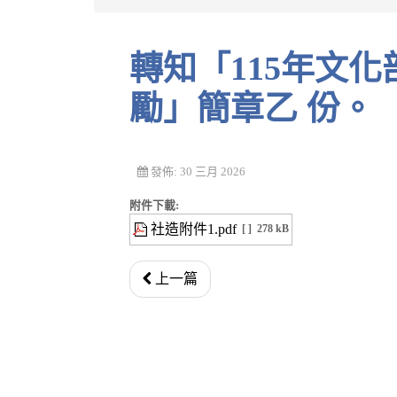
轉知「115年文化部社造築夢培養皿徵選獎
勵」簡章乙 份。
發佈: 30 三月 2026
附件下載:
社造附件1.pdf
[ ]
278 kB
上一篇