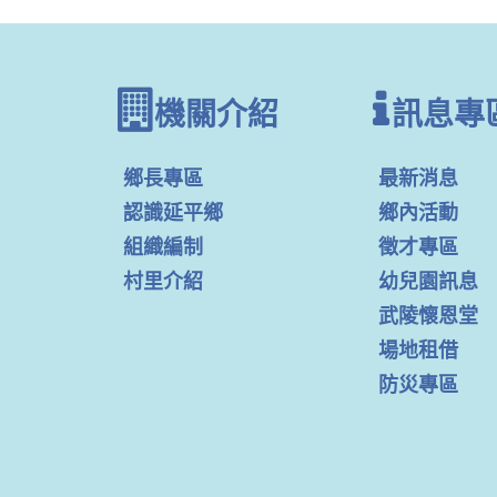
機關介紹
訊息專
鄉長專區
最新消息
認識延平鄉
鄉內活動
組織編制
徵才專區
村里介紹
幼兒園訊息
武陵懷恩堂
場地租借
防災專區