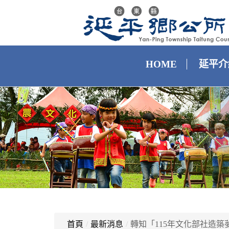
HOME
延平介
首頁
/
最新消息
/
轉知「115年文化部社造築