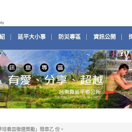
紹
延平大小事
防災專區
資訊公開
夢培養皿徵選獎勵」簡章乙 份。