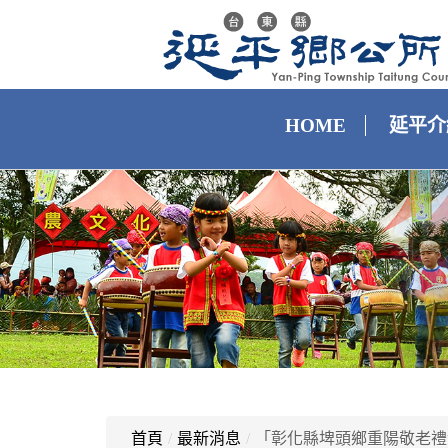
HOME
延平介
首頁
/
最新消息
/
「彰化縣埤頭鄉重陽敬老禮