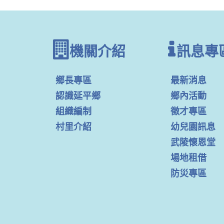
機關介紹
訊息專
鄉長專區
最新消息
認識延平鄉
鄉內活動
組織編制
徵才專區
村里介紹
幼兒園訊息
武陵懷恩堂
場地租借
防災專區