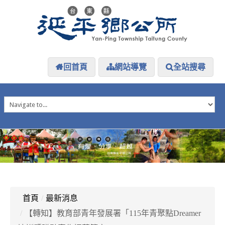
回首頁
網站導覽
全站搜尋
HOME
延平介紹
延平大小事
防災專區
資訊公開
探索延平
延平下載
首頁
/
最新消息
/
【轉知】教育部青年發展署「115年青聚點Dreamer