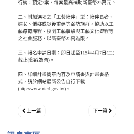
行銷：預定7案，每案最高補助新臺幣25萬元。
二、附加選項之「工藝陪伴」型：陪伴長者、
婦女、偏鄉或災後重建等弱勢族群，協助以工
藝療育課程、校園工藝體驗與工藝文化遊程等
之社會服務，以新臺幣25萬為限。
三、報名申請日期：即日起至115年4月7日(二)
截止(郵戳為憑)。
四、詳細計畫簡章內容及申請書與計畫書格
式，請於網站最新公告自行下載
(http://www.ntcri.gov.tw)。
上一篇
下一篇