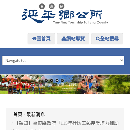
回首頁
網站導覽
全站搜尋
HOME
延平介紹
延平大小事
防災專區
資訊公開
探索延平
延平下載
首頁
/
最新消息
/
【轉知】臺東縣政府「115年社區工藝產業培力補助