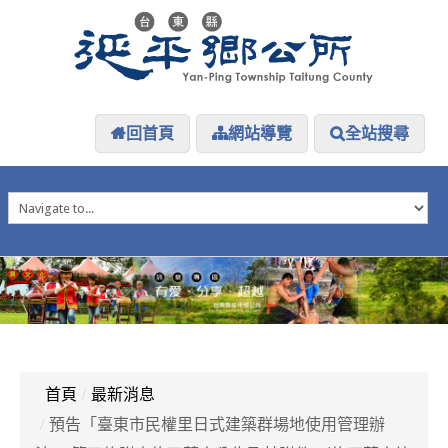
回首頁
網站導覽
全站搜尋
HOME
延平介紹
延平大小事
防災專區
資訊公開
探索延平
延平下載
首頁
/
最新消息
/
預告「臺東市民權里日式建築群場地使用管理辦