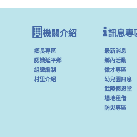
機關介紹
訊息專
鄉長專區
最新消息
認識延平鄉
鄉內活動
組織編制
徵才專區
村里介紹
幼兒園訊息
武陵懷恩堂
場地租借
防災專區