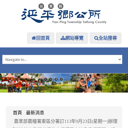
回首頁
網站導覽
全站搜尋
HOME
延平介紹
延平大小事
防災專區
資訊公開
探索延平
延平下載
首頁
/
最新消息
/
農業部農糧署東區分署訂113年9月23日(星期一)辦理