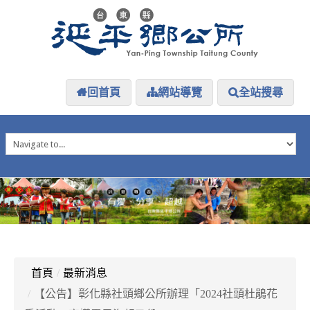
回首頁
網站導覽
全站搜尋
HOME
延平介紹
延平大小事
防災專區
資訊公開
探索延平
延平下載
首頁
/
最新消息
/
【公告】彰化縣社頭鄉公所辦理「2024社頭杜鵑花