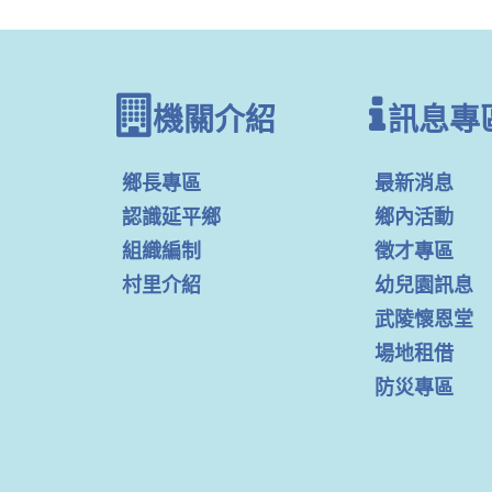
機關介紹
訊息專
鄉長專區
最新消息
認識延平鄉
鄉內活動
組織編制
徵才專區
村里介紹
幼兒園訊息
武陵懷恩堂
場地租借
防災專區