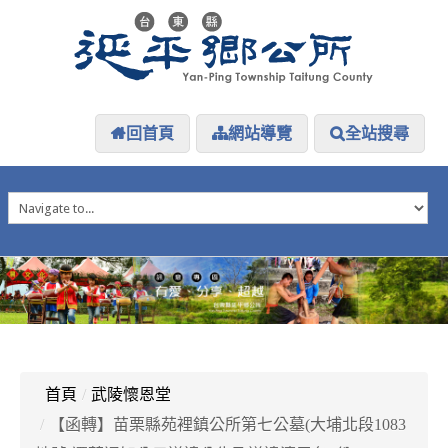
回首頁
網站導覽
全站搜尋
HOME
延平介紹
延平大小事
防災專區
資訊公開
探索延平
延平下載
首頁
/
武陵懷恩堂
/
【函轉】苗栗縣苑裡鎮公所第七公墓(大埔北段1083