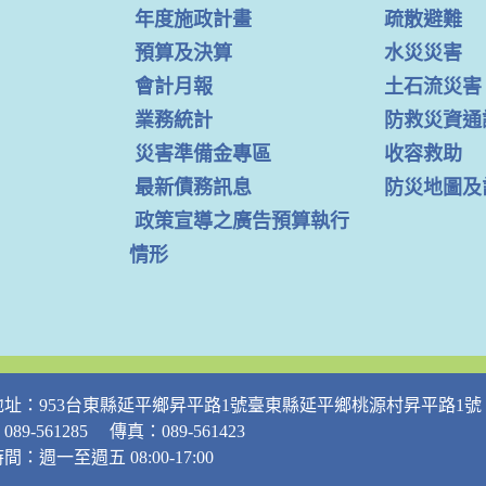
年度施政計畫
疏散避難
預算及決算
水災災害
會計月報
土石流災害
業務統計
防救災資通
災害準備金專區
收容救助
最新債務訊息
防災地圖及
政策宣導之廣告預算執行
情形
地址：953台東縣延平鄉昇平路1號臺東縣延平鄉桃源村昇平路1號
89-561285 傳真：089-561423
間：週一至週五 08:00-17:00