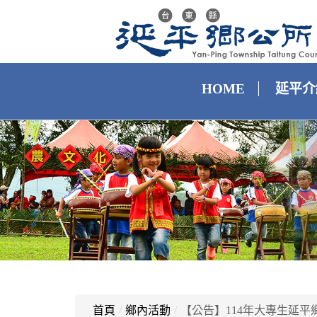
HOME
延平介
首頁
/
鄉內活動
/
【公告】114年大專生延