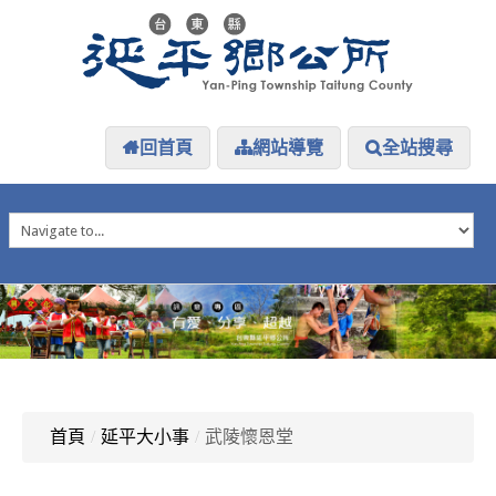
回首頁
網站導覽
全站搜尋
HOME
延平介紹
延平大小事
防災專區
資訊公開
探索延平
延平下載
首頁
/
延平大小事
/
武陵懷恩堂