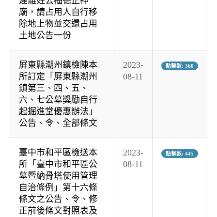
建雜姓公福德正神
廟，請占用人自行移
除地上物並交還占用
土地公告一份
屏東縣潮州鎮檢陳本
2023-
點擊數: 360
所訂定「屏東縣潮州
08-11
鎮第三、四、五、
六、七公墓獎勵自行
起掘進堂優惠辦法」
公告、令、全部條文
臺中市和平區檢送本
2023-
點擊數: 445
所「臺中市和平區公
08-11
墓暨納骨塔使用管理
自治條例」第十六條
條文之公告、令、修
正前後條文對照表及