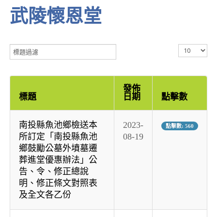
武陵懷恩堂
標
顯
題
示
過
數
濾
目
發佈
標題
日期
點擊數
南投縣魚池鄉檢送本
2023-
點擊數: 560
所訂定「南投縣魚池
08-19
鄉鼓勵公墓外墳墓遷
葬進堂優惠辦法」公
告、令、修正總說
明、修正條文對照表
及全文各乙份