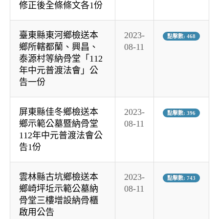
修正後全條條文各1份
臺東縣東河鄉檢送本
2023-
點擊數: 468
鄉所轄都蘭、興昌、
08-11
泰源村等納骨堂「112
年中元普渡法會」公
告一份
屏東縣佳冬鄉檢送本
2023-
點擊數: 396
鄉示範公墓暨納骨堂
08-11
112年中元普渡法會公
告1份
雲林縣古坑鄉檢送本
2023-
點擊數: 743
鄉崎坪坵示範公墓納
08-11
骨堂三樓增設納骨櫃
啟用公告