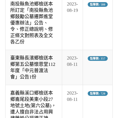
南投縣魚池鄉檢送本
2023-
點擊數: 580
所訂定「南投縣魚池
08-19
鄉鼓勵公墓遷葬進堂
優惠辦法」公告、
令、修正總說明、修
正條文對照表及全文
各乙份
臺東縣長濱鄉檢送本
2023-
點擊數: 357
鄉第五公墓懷恩堂112
08-11
年度「中元普渡法
會」公告1份
嘉義縣溪口鄉檢送本
2023-
點擊數: 720
鄉崙尾段美東小段27
08-11
地號土地(第六公墓)，
遭人擅自非法占用興