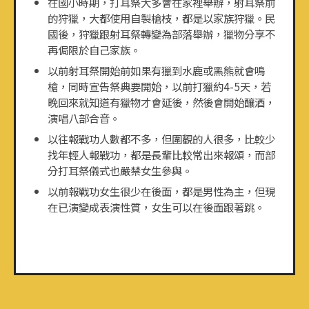
在國小時期，打耳祭大多會在家裡舉辦，射耳祭前
的狩獵，大都使用自製槍枝，都是以家族狩獵。民
國後，狩獵跟射耳祭轉變為部落舉辦，獵物分享不
再侷限於自己家族。
以前射耳祭開始前如果有獵到水鹿或黑熊就會鳴
槍，同時宣告祭典要開始，以前打獵約4-5天，若
晚回來就知道有獵物才會延後，然後會開始釀酒，
演唱八部合音。
以往報戰功人數都不多，但圍觀的人很多，比較少
找年輕人報戰功，都是長輩比較常出來報頌，而部
分打耳祭儀式也嚴禁女生參與。
以前報戰功女生很少在後面，都是男性為主，但現
在已演變成表演性質，女生可以在後面跟著跳。